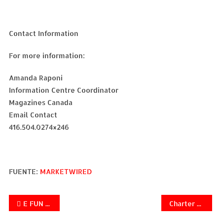
Contact Information
For more information:
Amanda Raponi
Information Centre Coordinator
Magazines Canada
Email Contact
416.504.0274×246
FUENTE:
MARKETWIRED
Navegación
E FUN Announces Dual Core Android 4.1 Nextbook Tablets With Google Play Available From Hastings
Charter Media Selects TelVue for Eastern Division Network Expansion