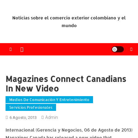
Saltar
al
Noticias sobre el comercio exterior colombiano y el
contenido
mundo
Magazines Connect Canadians
In New Video
Medios De Comunicación Y Entretenimiento
Servicios Profesionales
Admin
6 Agosto, 2013
Internacional (Gerencia y Negocios, 06 de Agosto de 2013)
Magazines Canada has released a new video that