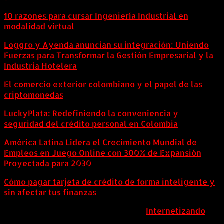
10 razones para cursar Ingeniería Industrial en
modalidad virtual
Loggro y Ayenda anuncian su integración: Uniendo
Fuerzas para Transformar la Gestión Empresarial y la
Industria Hotelera
El comercio exterior colombiano y el papel de las
criptomonedas
LuckyPlata: Redefiniendo la conveniencia y
seguridad del crédito personal en Colombia
América Latina Lidera el Crecimiento Mundial de
Empleos en Juego Online con 300% de Expansión
Proyectada para 2030
Cómo pagar tarjeta de crédito de forma inteligente y
sin afectar tus finanzas
ColombiaComex | Diseñado por:
Internetizando