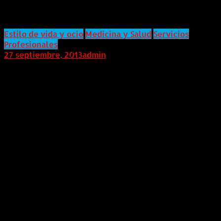
zona cero
Estilo de vida y ocio
Medicina y Salud
Servicios
Profesionales
27 septiembre, 2013
admin
Internacional (Marketwired, 27 de Septiembre de
2013) Los rescatistas y los trabajadores de
recuperación del 11/9 deben inscribirse ahora para
asegurarse el monitoreo y tratamiento del cáncer de
próstata, dice el cirujano de próstata robótica, Dr.
David B. SamadiEl cáncer de próstata estará ahora
cubierto por la ley Zadroga 9/11, que proporciona
fondos para atención médica a los sobrevivientes de
los ataques terroristas del 11 de septiembre, así como
a los socorristas y participantes en las tareas de
recuperación del World Trade Center. La nueva ley
del Departamento de Salud y Servicios Humanos de
los Estados Unidos llega justo a tiempo para los
plazos de inscripción de octubre.