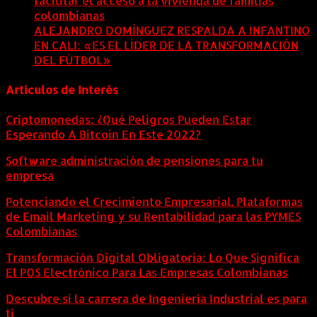
facilitar el acceso a la vivienda de familias
colombianas
8 agosto, 2026
ALEJANDRO DOMÍNGUEZ RESPALDA A INFANTINO
EN CALI: «ES EL LÍDER DE LA TRANSFORMACIÓN
DEL FÚTBOL»
8 agosto, 2026
Artículos de Interés
Criptomonedas: ¿Qué Peligros Pueden Estar
Esperando A Bitcoin En Este 2022?
Software administración de pensiones para tu
empresa
Potenciando el Crecimiento Empresarial. Plataformas
de Email Marketing y su Rentabilidad para las PYMES
Colombianas
Transformación Digital Obligatoria: Lo Que Significa
El POS Electrónico Para Las Empresas Colombianas
Descubre si la carrera de Ingeniería Industrial es para
ti