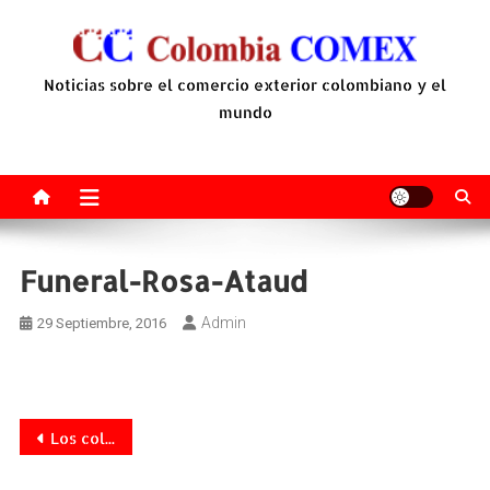
Saltar
al
contenido
Noticias sobre el comercio exterior colombiano y el
mundo
Funeral-Rosa-Ataud
Admin
29 Septiembre, 2016
Navegación
Los colombianos le apuestan cada vez más a los seguros de fallecimiento
de