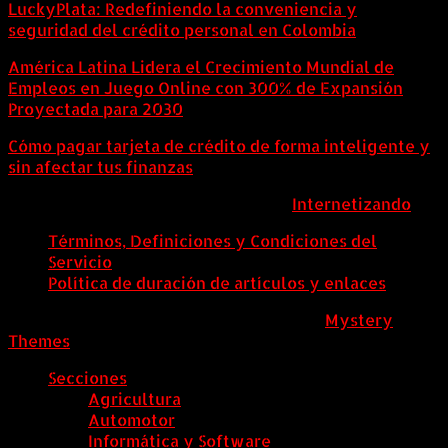
LuckyPlata: Redefiniendo la conveniencia y
seguridad del crédito personal en Colombia
América Latina Lidera el Crecimiento Mundial de
Empleos en Juego Online con 300% de Expansión
Proyectada para 2030
Cómo pagar tarjeta de crédito de forma inteligente y
sin afectar tus finanzas
ColombiaComex | Diseñado por:
Internetizando
Términos, Definiciones y Condiciones del
Servicio
Política de duración de artículos y enlaces
ColombiaComex
|
Tema: News Portal de
Mystery
Themes
.
Secciones
Agricultura
Automotor
Informática y Software