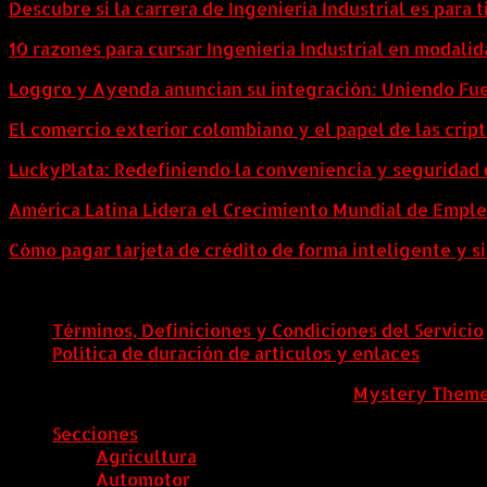
Descubre si la carrera de Ingeniería Industrial es para t
10 razones para cursar Ingeniería Industrial en modalid
Loggro y Ayenda anuncian su integración: Uniendo Fuer
El comercio exterior colombiano y el papel de las cri
LuckyPlata: Redefiniendo la conveniencia y seguridad 
América Latina Lidera el Crecimiento Mundial de Empl
Cómo pagar tarjeta de crédito de forma inteligente y si
Términos, Definiciones y Condiciones del Servicio
Política de duración de artículos y enlaces
ColombiaComex
|
Tema: News Portal de
Mystery Them
Secciones
Agricultura
Automotor