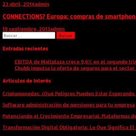
23 abril, 2014
admin
CONNECTIONS? Europa: compras de smartphone 
19 septiembre, 2013
admin
Buscar:
Entradas recientes
EBITDA de Mallplaza crece 9,6% en el segundo tri
Chubb impulsa la oferta de seguros para el sector
Artículos de Interés
Criptomonedas: ¿Qué Peligros Pueden Estar Esperando 
Software administración de pensiones para tu empresa
Potenciando el Crecimiento Empresarial. Plataformas d
Transformación Digital Obligatoria: Lo Que Significa E