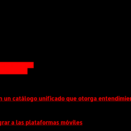
 Cable Division
l de usuario
 un catálogo unificado que otorga entendimi
grar a las plataformas móviles