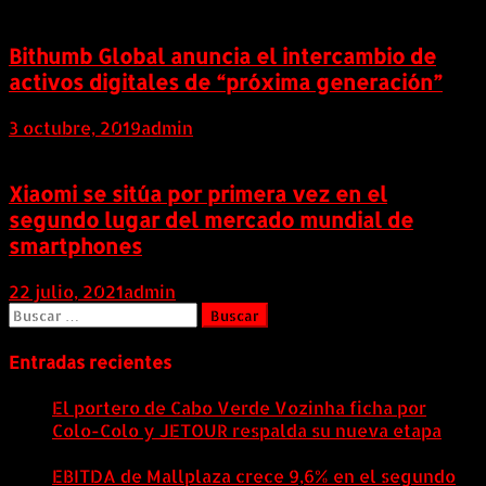
Bithumb Global anuncia el intercambio de
activos digitales de “próxima generación”
3 octubre, 2019
admin
Xiaomi se sitúa por primera vez en el
segundo lugar del mercado mundial de
smartphones
22 julio, 2021
admin
Buscar:
Entradas recientes
El portero de Cabo Verde Vozinha ficha por
Colo-Colo y JETOUR respalda su nueva etapa
7
agosto, 2026
EBITDA de Mallplaza crece 9,6% en el segundo