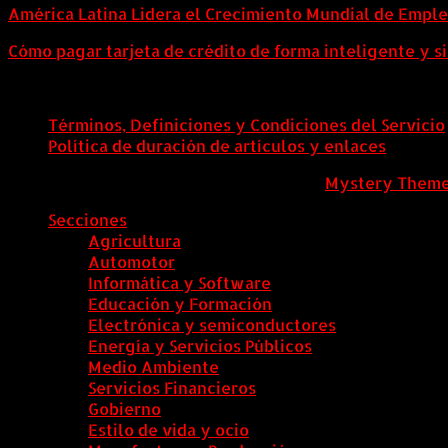
América Latina Lidera el Crecimiento Mundial de Empl
Cómo pagar tarjeta de crédito de forma inteligente y si
Términos, Definiciones y Condiciones del Servicio
Política de duración de artículos y enlaces
ColombiaComex
|
Tema: News Portal de
Mystery Them
Secciones
Agricultura
Automotor
Informática y Software
Educación y Formación
Electrónica y semiconductores
Energía y Servicios Públicos
Medio Ambiente
Servicios Financieros
Gobierno
Estilo de vida y ocio