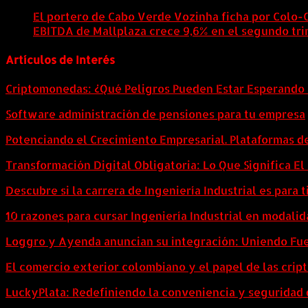
El portero de Cabo Verde Vozinha ficha por Colo-
EBITDA de Mallplaza crece 9,6% en el segundo tri
Artículos de Interés
Criptomonedas: ¿Qué Peligros Pueden Estar Esperando 
Software administración de pensiones para tu empresa
Potenciando el Crecimiento Empresarial. Plataformas d
Transformación Digital Obligatoria: Lo Que Significa E
Descubre si la carrera de Ingeniería Industrial es para t
10 razones para cursar Ingeniería Industrial en modalid
Loggro y Ayenda anuncian su integración: Uniendo Fuer
El comercio exterior colombiano y el papel de las cri
LuckyPlata: Redefiniendo la conveniencia y seguridad 