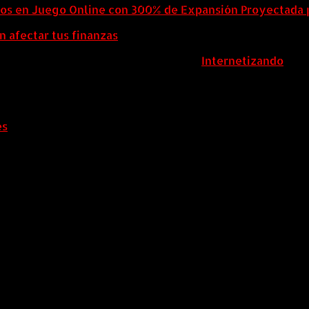
eos en Juego Online con 300% de Expansión Proyectada 
n afectar tus finanzas
ColombiaComex | Diseñado por:
Internetizando
es
.