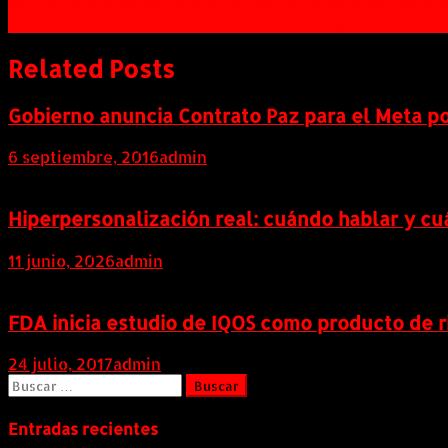
Navegación
MinComercio socializó oferta institucional a las region
En 2016, línea de crédito de Bancoldex sigue a disposi
de
entradas
Related Posts
Gobierno anuncia Contrato Paz para el Meta po
6 septiembre, 2016
admin
Hiperpersonalización real: cuándo hablar y cu
11 junio, 2026
admin
FDA inicia estudio de IQOS como producto de 
24 julio, 2017
admin
Buscar:
Entradas recientes