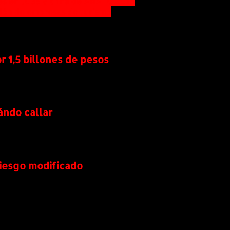
es en la 35 vitrina de ANATO 2016
ción de empresas de turismo
r 1,5 billones de pesos
ándo callar
riesgo modificado