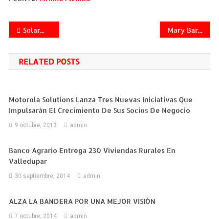
Navegación
SolarWinds lanza su más reciente sistema NetFlow Traffic Analyzer con un procesamiento de flujo 400 por ciento más rápido e informes al minuto
Mary Barra se convertirá en la próxima Directora General y CEO de General Motors; Dan Amman nombrado Presidente 2013-12-10
de
RELATED POSTS
entradas
Motorola Solutions Lanza Tres Nuevas Iniciativas Que
Impulsarán El Crecimiento De Sus Socios De Negocio
9 octubre, 2013
admin
Banco Agrario Entrega 230 Viviendas Rurales En
Valledupar
30 septiembre, 2014
admin
ALZA LA BANDERA POR UNA MEJOR VISIÓN
7 octubre, 2014
admin