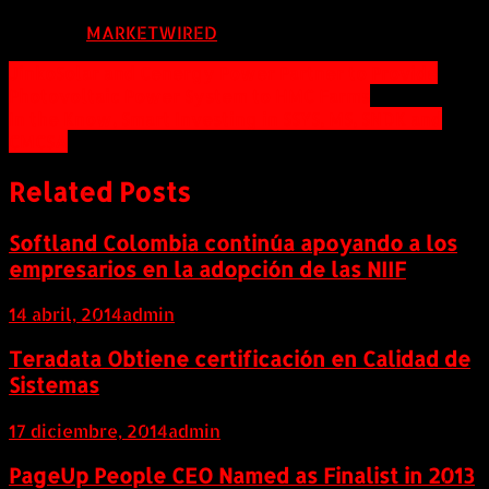
FUENTE:
MARKETWIRED
Navegación
JinkoSolar and Cenergy Power Partner to Provide
Photovoltaic Power System to HMC Farms
de
In the Know, Smart Investing in SSYS, MS, SNDK and
entradas
CMCSA
Related Posts
Softland Colombia continúa apoyando a los
empresarios en la adopción de las NIIF
14 abril, 2014
admin
Teradata Obtiene certificación en Calidad de
Sistemas
17 diciembre, 2014
admin
PageUp People CEO Named as Finalist in 2013