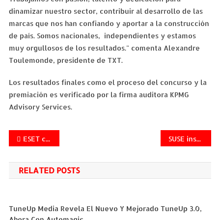
dinamizar nuestro sector, contribuir al desarrollo de las
marcas que nos han confiando y aportar a la construcción
de país. Somos nacionales, independientes y estamos
muy orgullosos de los resultados." comenta Alexandre
Toulemonde, presidente de TXT.
Los resultados finales como el proceso del concurso y la
premiación es verificado por la firma auditora KPMG
Advisory Services.
Navegación
ESET conmemora el Día Mundial de la Seguridad en Internet
SUSE inscribe a más de 400 miembros a su programa de canal enfocado en SAP Business One
de
RELATED POSTS
entradas
TuneUp Media Revela El Nuevo Y Mejorado TuneUp 3.0,
Ahora Con Automagic