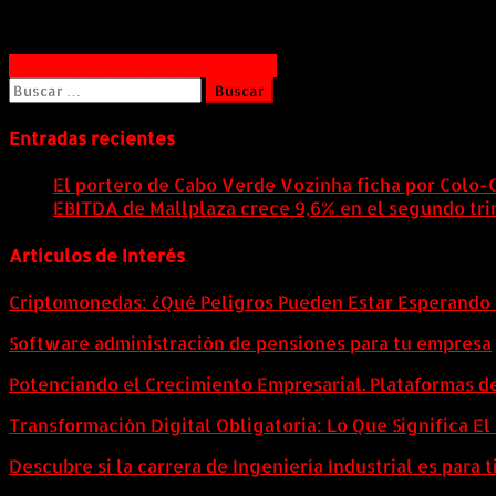
Navegación
Todos por un nuevo “MilAgro”
Buscar:
de
entradas
Entradas recientes
El portero de Cabo Verde Vozinha ficha por Colo-
EBITDA de Mallplaza crece 9,6% en el segundo tri
Artículos de Interés
Criptomonedas: ¿Qué Peligros Pueden Estar Esperando 
Software administración de pensiones para tu empresa
Potenciando el Crecimiento Empresarial. Plataformas d
Transformación Digital Obligatoria: Lo Que Significa E
Descubre si la carrera de Ingeniería Industrial es para t