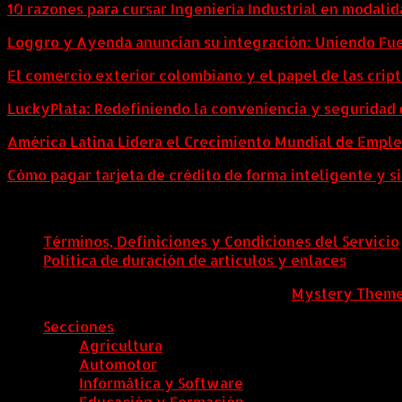
10 razones para cursar Ingeniería Industrial en modalid
Loggro y Ayenda anuncian su integración: Uniendo Fuer
El comercio exterior colombiano y el papel de las cri
LuckyPlata: Redefiniendo la conveniencia y seguridad 
América Latina Lidera el Crecimiento Mundial de Empl
Cómo pagar tarjeta de crédito de forma inteligente y si
Términos, Definiciones y Condiciones del Servicio
Política de duración de artículos y enlaces
ColombiaComex
|
Tema: News Portal de
Mystery Them
Secciones
Agricultura
Automotor
Informática y Software
Educación y Formación