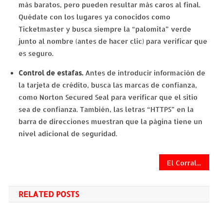
más baratos, pero pueden resultar más caros al final.
Quédate con los lugares ya conocidos como
Ticketmaster y busca siempre la “palomita” verde
junto al nombre (antes de hacer clic) para verificar que
es seguro.
Control de estafas.
Antes de introducir información de
la tarjeta de crédito, busca las marcas de confianza,
como Norton Secured Seal para verificar que el sitio
sea de confianza. También, las letras “HTTPS” en la
barra de direcciones muestran que la página tiene un
nivel adicional de seguridad.
Navegación
El Corral Gourmet premia la fidelidad de sus comensales con un viaje a cualquier destino
de
RELATED POSTS
entradas