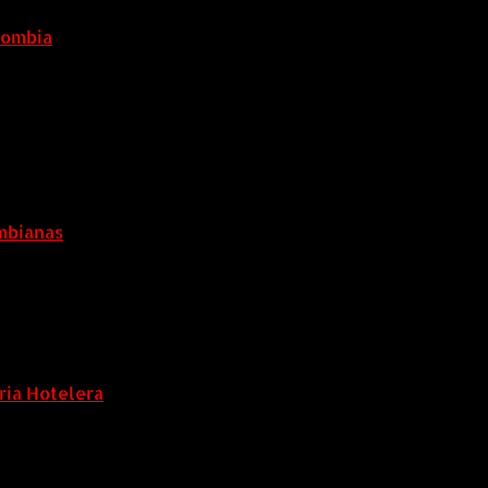
lombia
6 agosto, 2026
6
ombianas
ria Hotelera