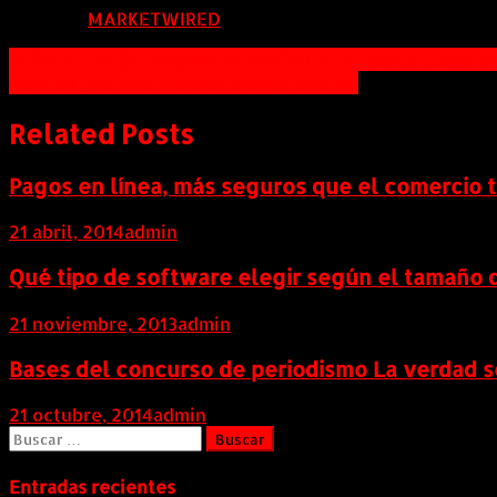
FUENTE:
MARKETWIRED
Navegación
SEÑALES DE OPTIMISMO EN AMÉRICA LATINA: EL 70% 
Nuvilex, Inc. and Biotech Valuations 101
de
entradas
Related Posts
Pagos en línea, más seguros que el comercio t
21 abril, 2014
admin
Qué tipo de software elegir según el tamaño 
21 noviembre, 2013
admin
Bases del concurso de periodismo La verdad s
21 octubre, 2014
admin
Buscar:
Entradas recientes