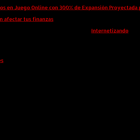
eos en Juego Online con 300% de Expansión Proyectada 
n afectar tus finanzas
ColombiaComex | Diseñado por:
Internetizando
es
.