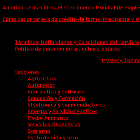
América Latina Lidera el Crecimiento Mundial de Empl
Cómo pagar tarjeta de crédito de forma inteligente y si
Términos, Definiciones y Condiciones del Servicio
Política de duración de artículos y enlaces
ColombiaComex
|
Tema: News Portal de
Mystery Them
Secciones
Agricultura
Automotor
Informática y Software
Educación y Formación
Electrónica y semiconductores
Energía y Servicios Públicos
Medio Ambiente
Servicios Financieros
Gobierno
Estilo de vida y ocio