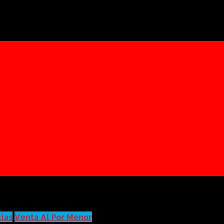
undo
o con Hermes/Compra Fácil S.A.
cias
Venta Al Por Menor