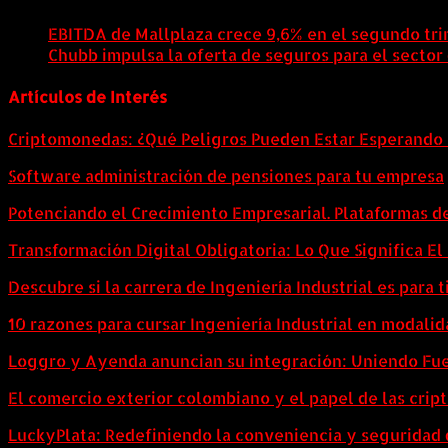
EBITDA de Mallplaza crece 9,6% en el segundo tri
Chubb impulsa la oferta de seguros para el sector
Artículos de Interés
Criptomonedas: ¿Qué Peligros Pueden Estar Esperando 
Software administración de pensiones para tu empresa
Potenciando el Crecimiento Empresarial. Plataformas d
Transformación Digital Obligatoria: Lo Que Significa E
Descubre si la carrera de Ingeniería Industrial es para t
10 razones para cursar Ingeniería Industrial en modalid
Loggro y Ayenda anuncian su integración: Uniendo Fuer
El comercio exterior colombiano y el papel de las cri
LuckyPlata: Redefiniendo la conveniencia y seguridad 