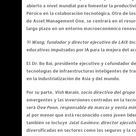
abierto a nivel mundial para fomentar la productiv
Pérsico en la colaboración tecnológica. Otro de lo
de Asset Management One, se centrará en el resur
largo plazo en un entorno macroeconómico renov
Yi Wang, fundador y director ejecutivo de LAIX Inc
educativas impulsadas por IA para la mejora del ac
El Dr. Bo Bai, presidente ejecutivo y cofundador d
tecnologías de infraestructuras inteligentes de tra
en la industrialización de Asia y del mundo.
Por su parte,
Vish Narain, socio directivo del grupo 
emergentes y las inversiones centradas en la tecn
será
Dee Poon, responsable de marcas y venta mino
al por menor que está reconocido como joven líder
también se incluye
Jalal Gasimov, director ejecut
diversificadas en sectores como los seguros y la c