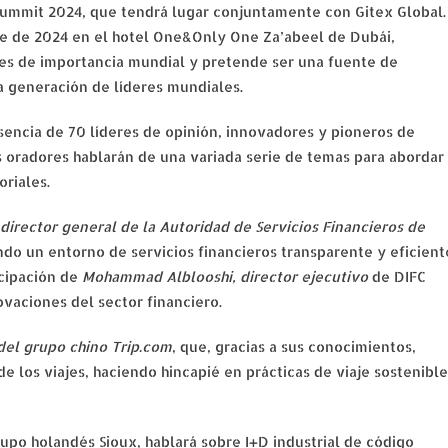
Summit 2024, que tendrá lugar conjuntamente con Gitex Global.
bre de 2024 en el hotel One&Only One Za’abeel de Dubái,
ones de importancia mundial y pretende ser una fuente de
ma generación de líderes mundiales.
sencia de 70 líderes de opinión, innovadores y pioneros de
 oradores hablarán de una variada serie de temas para abordar
oriales.
 director general de la Autoridad de Servicios Financieros de
do un entorno de servicios financieros transparente y eficient
icipación de
Mohammad Alblooshi, director ejecutivo
de DIFC
ovaciones del sector financiero.
 del grupo chino Trip.com
, que, gracias a sus conocimientos,
de los viajes, haciendo hincapié en prácticas de viaje sostenibl
rupo holandés Sioux, hablará sobre I+D industrial de código