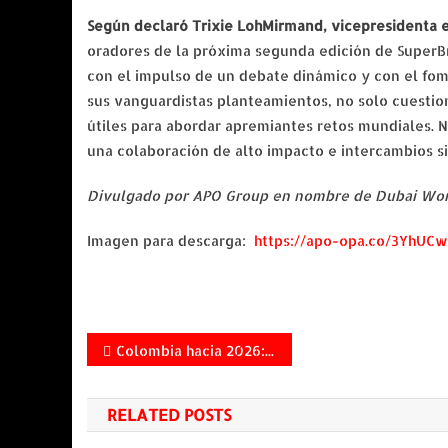
Según declaró Trixie LohMirmand, vicepresidenta 
oradores de la próxima segunda edición de SuperB
con el impulso de un debate dinámico y con el fome
sus vanguardistas planteamientos, no solo cuestion
útiles para abordar apremiantes retos mundiales. 
una colaboración de alto impacto e intercambios si
Divulgado por APO Group en nombre de Dubai Wor
Imagen para descarga:
https://apo-opa.co/3YhUCw
Navegación
Colombia hacia 2026: los temas que concentrarán las decisiones empresariales
de
RELATED POSTS
entradas