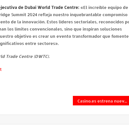
ejecutiva de Dubai World Trade Centre:
«El increíble equipo de
ridge Summit 2024 refleja nuestro inquebrantable compromiso
nto de la innovación. Estos líderes sectoriales, reconocidos p
an los límites convencionales, sino que inspiran soluciones
Nuestro objetivo es crear un evento transformador que fomente
gnificativos entre sectores».
ld Trade Centre (DWTC).
t
Casino.es estrena nuevo formato para descubrir slots