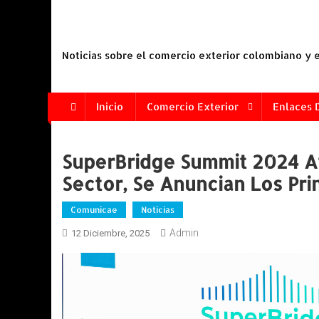
Saltar
al
contenido
Noticias sobre el comercio exterior colombiano y
Inicio
Comercio Exterior
Enlaces 
SuperBridge Summit 2024 A
Sector, Se Anuncian Los Pri
Comunicae
Noticias
Admin
12 Diciembre, 2025