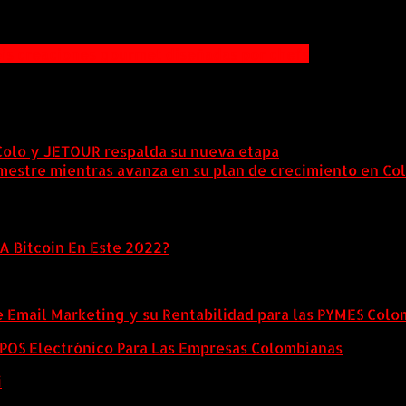
is creaciones gourmet diseñadas por chefs
Colo y JETOUR respalda su nueva etapa
7 agosto, 2026
mestre mientras avanza en su plan de crecimiento en Co
A Bitcoin En Este 2022?
e Email Marketing y su Rentabilidad para las PYMES Col
l POS Electrónico Para Las Empresas Colombianas
i