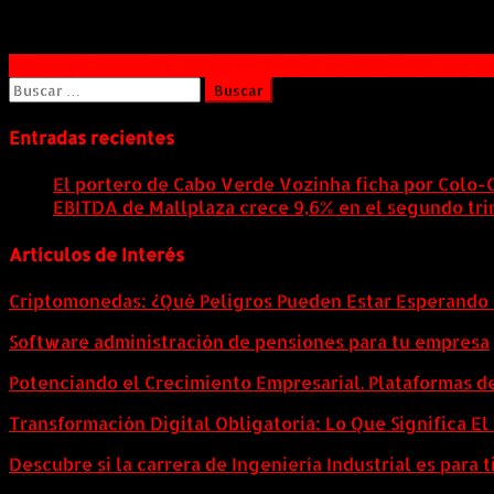
Navegación
Subway® presenta “Subway Series” en Colombia con se
Buscar:
de
entradas
Entradas recientes
El portero de Cabo Verde Vozinha ficha por Colo-
EBITDA de Mallplaza crece 9,6% en el segundo tri
Artículos de Interés
Criptomonedas: ¿Qué Peligros Pueden Estar Esperando 
Software administración de pensiones para tu empresa
Potenciando el Crecimiento Empresarial. Plataformas d
Transformación Digital Obligatoria: Lo Que Significa E
Descubre si la carrera de Ingeniería Industrial es para t