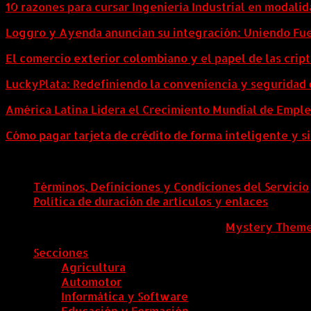
10 razones para cursar Ingeniería Industrial en modalid
Loggro y Ayenda anuncian su integración: Uniendo Fuer
El comercio exterior colombiano y el papel de las cri
LuckyPlata: Redefiniendo la conveniencia y seguridad 
América Latina Lidera el Crecimiento Mundial de Empl
Cómo pagar tarjeta de crédito de forma inteligente y si
Términos, Definiciones y Condiciones del Servicio
Política de duración de artículos y enlaces
ColombiaComex
|
Tema: News Portal de
Mystery Them
Secciones
Agricultura
Automotor
Informática y Software
Educación y Formación