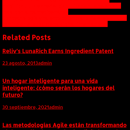
Navegación
dominical: una experiencia culinaria que celebra lo
de
local con alma mediterránea
entradas
Con tecnología y talento colombiano, F&M_eBILL abre
camino en el ecosistema digital internacional
Related Posts
Reliv’s LunaRich Earns Ingredient Patent
23 agosto, 2013
admin
Un hogar inteligente para una vida
inteligente: ¿cómo serán los hogares del
futuro?
30 septiembre, 2021
admin
Las metodologías Agile están transformando