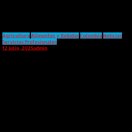
apuesta por un futuro más
responsable: El no negociable de
la avicultura colombiana»
Agricultura
Alimentos y Bebidas
Colombia
Noticias
Servicios Profesionales
12 julio, 2025
admin
El Sello Avícola de Sostenibilidad, una certificación
voluntaria que promueve prácticas éticas y
transparentes en el sector.
COLOMBIA (Julio 12 de 2025).
Al mantener su
compromiso de producción responsable la industria
avícola colombiana dio vida desde el 2022 al primer
Sello Avícola de Sostenibilidad del mundo
, una
iniciativa que busca garantizar de manera integral
rigurosos estándares en bioseguridad, inocuidad,
bienestar animal, y aspectos ambientales, sociales y
de gobierno corporativo; más allá del cumplimiento
normativo Este sello, impulsado por la
Fenavi-Fonav