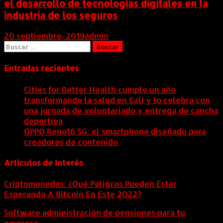
el desarrollo de tecnologías digitales en la
industria de los seguros
20 septiembre, 2019
admin
Buscar:
Entradas recientes
Cities for Better Health cumple un año
transformando la salud en Cali y lo celebra con
una jornada de voluntariado y entrega de cancha
deportiva
9 agosto, 2026
OPPO Reno16 5G: el smartphone diseñado para
creadores de contenido
9 agosto, 2026
Artículos de Interés
Criptomonedas: ¿Qué Peligros Pueden Estar
Esperando A Bitcoin En Este 2022?
Software administración de pensiones para tu
empresa