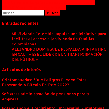
Navegación
Smartphone más gafas de realidad virtual desde
$350.000 con TigoUne y Polaroid
de
Buscar:
entradas
Entradas recientes
Mi Vivienda Colombia impulsa una iniciativa para
facilitar el acceso a la vivienda de familias
colombianas
8 agosto, 2026
ALEJANDRO DOMÍNGUEZ RESPALDA A INFANTINO
EN CALI: «ES EL LÍDER DE LA TRANSFORMACIÓN
DEL FÚTBOL»
8 agosto, 2026
Artículos de Interés
Criptomonedas: ¿Qué Peligros Pueden Estar
Esperando A Bitcoin En Este 2022?
Software administración de pensiones para tu
empresa
Potenciando el Crecimiento Empresarial. Plataformas