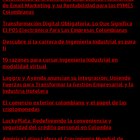
de Email Marketing y su Rentabilidad para las PYMES
Colombianas
Transformación Digital Obligatoria: Lo Que Significa
El POS Electrónico Para Las Empresas Colombianas
Descubre si la carrera de Ingeniería Industrial es para
ti
10 razones para cursar Ingeniería Industrial en
modalidad virtual
Loggro y Ayenda anuncian su integración: Uniendo
Fuerzas para Transformar la Gestión Empresarial y la
Industria Hotelera
El comercio exterior colombiano y el papel de las
criptomonedas
LuckyPlata: Redefiniendo la conveniencia y
seguridad del crédito personal en Colombia
América Latina Lidera el Crecimiento Mundial de