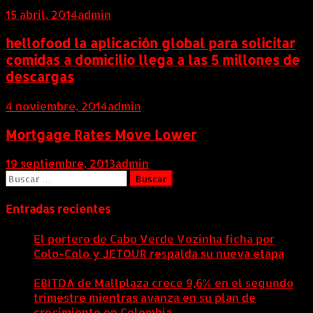
15 abril, 2014
admin
hellofood la aplicación global para solicitar
comidas a domicilio llega a las 5 millones de
descargas
4 noviembre, 2014
admin
Mortgage Rates Move Lower
19 septiembre, 2013
admin
Buscar:
Entradas recientes
El portero de Cabo Verde Vozinha ficha por
Colo-Colo y JETOUR respalda su nueva etapa
7
agosto, 2026
EBITDA de Mallplaza crece 9,6% en el segundo
trimestre mientras avanza en su plan de
crecimiento en Colombia
6 agosto, 2026