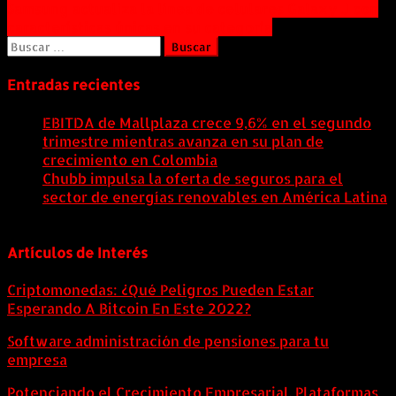
Navegación
Samsung actualiza la línea de celulares Galaxy J con
características únicas en su categoría
de
Buscar:
entradas
Entradas recientes
EBITDA de Mallplaza crece 9,6% en el segundo
trimestre mientras avanza en su plan de
crecimiento en Colombia
6 agosto, 2026
Chubb impulsa la oferta de seguros para el
sector de energías renovables en América Latina
6 agosto, 2026
Artículos de Interés
Criptomonedas: ¿Qué Peligros Pueden Estar
Esperando A Bitcoin En Este 2022?
Software administración de pensiones para tu
empresa
Potenciando el Crecimiento Empresarial. Plataformas