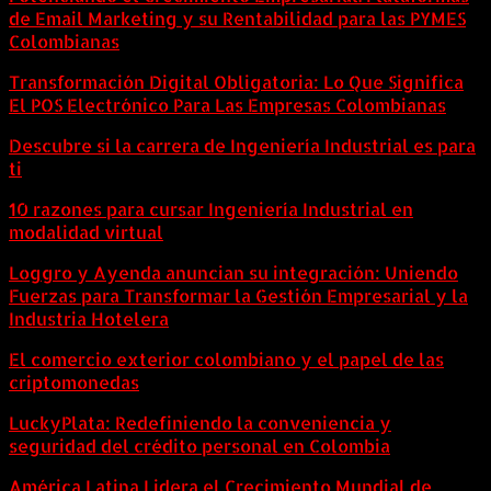
de Email Marketing y su Rentabilidad para las PYMES
Colombianas
Transformación Digital Obligatoria: Lo Que Significa
El POS Electrónico Para Las Empresas Colombianas
Descubre si la carrera de Ingeniería Industrial es para
ti
10 razones para cursar Ingeniería Industrial en
modalidad virtual
Loggro y Ayenda anuncian su integración: Uniendo
Fuerzas para Transformar la Gestión Empresarial y la
Industria Hotelera
El comercio exterior colombiano y el papel de las
criptomonedas
LuckyPlata: Redefiniendo la conveniencia y
seguridad del crédito personal en Colombia
América Latina Lidera el Crecimiento Mundial de