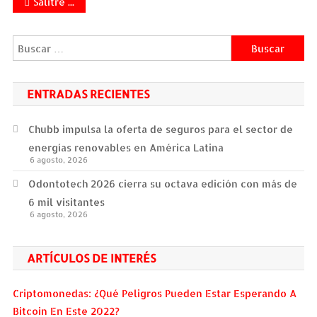
Navegación
Salitre Plaza, con su campaña social Mujeres que Inspiran promueve la conciencia y prevención sobre el cáncer de mama.
de
Buscar:
entradas
ENTRADAS RECIENTES
Chubb impulsa la oferta de seguros para el sector de
energías renovables en América Latina
6 agosto, 2026
Odontotech 2026 cierra su octava edición con más de
6 mil visitantes
6 agosto, 2026
ARTÍCULOS DE INTERÉS
Criptomonedas: ¿Qué Peligros Pueden Estar Esperando A
Bitcoin En Este 2022?