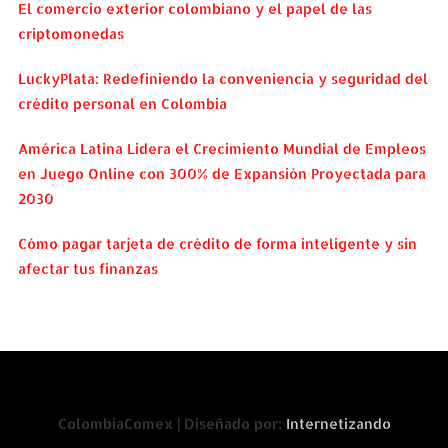
El comercio exterior colombiano y el papel de las
criptomonedas
LuckyPlata: Redefiniendo la conveniencia y seguridad del
crédito personal en Colombia
América Latina Lidera el Crecimiento Mundial de Empleos
en Juego Online con 300% de Expansión Proyectada para
2030
Cómo pagar tarjeta de crédito de forma inteligente y sin
afectar tus finanzas
ColombiaComex | Diseñado por:
Internetizando