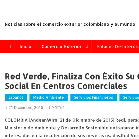
Saltar
al
contenido
Noticias sobre el comercio exterior colombiano y el mundo
Inicio
Comercio Exterior
Enlaces De Interés
Red Verde, Finaliza Con Éxito S
Social En Centros Comerciales
Español
Medio Ambiente
Servicios Financieros
Servicio
Admin
21 Diciembre, 2015
COLOMBIA (AndeanWire, 21 de Diciembre de 2015) Redi, perso
Ministerio de Ambiente y Desarrollo Sostenible entregaron 
interesados en la recolección de sus neveras usadas.Red V