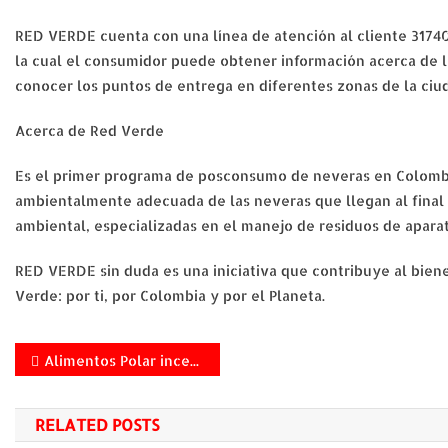
RED VERDE cuenta con una línea de atención al cliente 317
la cual el consumidor puede obtener información acerca de 
conocer los puntos de entrega en diferentes zonas de la ciuda
Acerca de Red Verde
Es el primer programa de posconsumo de neveras en Colombia
ambientalmente adecuada de las neveras que llegan al final d
ambiental, especializadas en el manejo de residuos de aparat
RED VERDE sin duda es una iniciativa que contribuye al bien
Verde: por ti, por Colombia y por el Planeta.
Navegación
Alimentos Polar incentiva la producción de maíz en el país con su programa Plan Maíz Colombia
de
RELATED POSTS
entradas