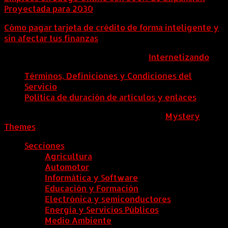
Proyectada para 2030
Cómo pagar tarjeta de crédito de forma inteligente y
sin afectar tus finanzas
ColombiaComex | Diseñado por:
Internetizando
Términos, Definiciones y Condiciones del
Servicio
Política de duración de artículos y enlaces
ColombiaComex
|
Tema: News Portal de
Mystery
Themes
.
Secciones
Agricultura
Automotor
Informática y Software
Educación y Formación
Electrónica y semiconductores
Energía y Servicios Públicos
Medio Ambiente