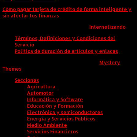
Cómo pagar tarjeta de crédito de forma inteligente y
sin afectar tus finanzas
ColombiaComex | Diseñado por:
Internetizando
Términos, Definiciones y Condiciones del
Servicio
Política de duración de artículos y enlaces
ColombiaComex
|
Tema: News Portal de
Mystery
Themes
.
Secciones
Agricultura
Automotor
Informática y Software
Educación y Formación
Electrónica y semiconductores
Energía y Servicios Públicos
Medio Ambiente
Servicios Financieros