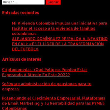
Buscar:
Entradas recientes
Mi Vivienda Colombia impulsa una iniciativa para
facilitar el acceso a la vivienda de familias
colombianas
8 agosto, 2026
ALEJANDRO DOMÍNGUEZ RESPALDA A INFANTINO
EN CALI: «ES EL LÍDER DE LA TRANSFORMACIÓN
DEL FÚTBOL»
8 agosto, 2026
Artículos de Interés
Criptomonedas: ¿Qué Peligros Pueden Estar
Esperando A Bitcoin En Este 2022?
Software administración de pensiones para tu
empresa
Potenciando el Crecimiento Empresarial. Plataformas
de Email Marketing y su Rentabilidad para las PYMES
Colombianas