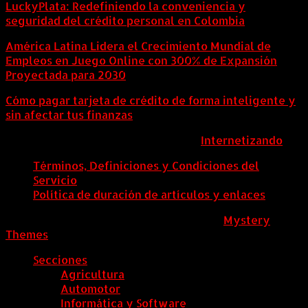
LuckyPlata: Redefiniendo la conveniencia y
seguridad del crédito personal en Colombia
América Latina Lidera el Crecimiento Mundial de
Empleos en Juego Online con 300% de Expansión
Proyectada para 2030
Cómo pagar tarjeta de crédito de forma inteligente y
sin afectar tus finanzas
ColombiaComex | Diseñado por:
Internetizando
Términos, Definiciones y Condiciones del
Servicio
Política de duración de artículos y enlaces
ColombiaComex
|
Tema: News Portal de
Mystery
Themes
.
Secciones
Agricultura
Automotor
Informática y Software