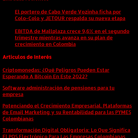
El portero de Cabo Verde Vozinha ficha por
Colo-Colo y JETOUR respalda su nueva etapa
7
agosto, 2026
EBITDA de Mallplaza crece 9,6% en el segundo
trimestre mientras avanza en su plan de
crecimiento en Colombia
6 agosto, 2026
Artículos de Interés
Criptomonedas: ¿Qué Peligros Pueden Estar
Esperando A Bitcoin En Este 2022?
Software administración de pensiones para tu
empresa
Potenciando el Crecimiento Empresarial. Plataformas
de Email Marketing y su Rentabilidad para las PYMES
Colombianas
Transformación Digital Obligatoria: Lo Que Significa
El POS Electrónico Para Las Empresas Colombianas