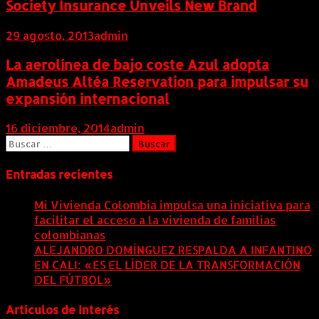
Society Insurance Unveils New Brand
29 agosto, 2013
admin
La aerolínea de bajo coste Azul adopta
Amadeus Altéa Reservation para impulsar su
expansión internacional
16 diciembre, 2014
admin
Buscar:
Entradas recientes
Mi Vivienda Colombia impulsa una iniciativa para
facilitar el acceso a la vivienda de familias
colombianas
8 agosto, 2026
ALEJANDRO DOMÍNGUEZ RESPALDA A INFANTINO
EN CALI: «ES EL LÍDER DE LA TRANSFORMACIÓN
DEL FÚTBOL»
8 agosto, 2026
Artículos de Interés