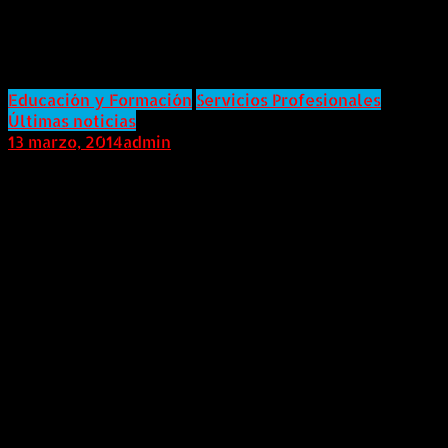
ofrecen Master en Desarrollo del
Manager.
Educación y Formación
Servicios Profesionales
Últimas noticias
13 marzo, 2014
admin
COLOMBIA (AndeanWire, 13 de Marzo de 2014) La
Consultora de Recursos Humanos, People Excellence
reafirma su compromiso con la educación
profesional.People Excellence y la Universidad
Europea de Madrid, ofrecen el Master “Desarrollo del
Manager” es un posgrado de tipo título propio que
tendrá lugar en el campus “La Moraleja” de Madrid,
España. La duración del master es de 100 horas,
iniciando en mayo de 2014 y finalizando en marzo de
2015, con un horario de un fin de semana al mes, los
viernes y sábados.
“Desarrollo del Manager” es un master dirigido a
profesionales con experiencia empresarial que