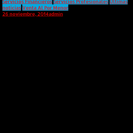
Servicios Financieros
Servicios Profesionales
Últimas
noticias
Venta Al Por Menor
26 noviembre, 2014
admin
COLOMBIA (AndeanWire, 26 de Noviembre de 2014)
Economía Colombiana, el gran atractivoSin duda para
la economía colombiana este semestre ha sido de los
mejores en mucho tiempo, pues no solo el Ministerio
de Hacienda sino también la Cámara de Comercio de
Bogotá y el FMI aseguraron que el país con sus
políticas fiscales, el control de la inflación y el
fortalecimiento del sistema financiero hacen que
Colombia despierte un gran interés por encima de los
demás países de la región. Su crecimiento ratifica el
buen momento de nuestro país.
Con la noticia del recorte de previsiones del
crecimiento para Latinoamérica y el Caribe de parte
del FMI, estableciendo un crecimiento promedio del
2% para finales del 2014, se confirma la crisis por la
cual está pasando la región. Sin embargo la economía
Colombiana hasta ahora no ha sentido los efectos de