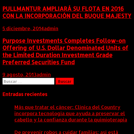
PULLMANTUR AMPLIARÁ SU FLOTA EN 2016
CON LA INCORPORACIÓN DEL BUQUE MAJESTY
5 diciembre, 2014
admin
Purpose Investments Completes Follow-on
Offering of U.S. Dollar Denominated Units of
the Limited Duration Investment Grade
Preferred Securities Fund
9 agosto, 2013
admin
Buscar:
Entradas recientes
Más que tratar el cáncer: Clínica del Country
incorpora tecnología que ayuda a preservar el
cabello y la confianza durante la quimioterapia
5
agosto, 2026
De prevenir robos a cuidar familias: así está