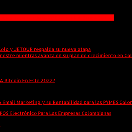
racias a alianza de e-VOCS & Global Office Center
Colo y JETOUR respalda su nueva etapa
7 agosto, 2026
mestre mientras avanza en su plan de crecimiento en Co
A Bitcoin En Este 2022?
e Email Marketing y su Rentabilidad para las PYMES Col
l POS Electrónico Para Las Empresas Colombianas
i