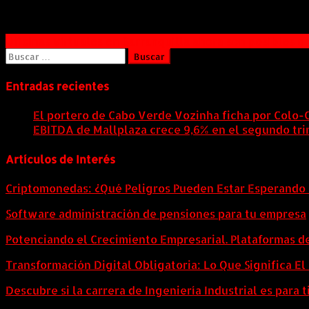
Navegación
Oficinas virtuales en Barranquilla ahora son posibles g
Buscar:
de
entradas
Entradas recientes
El portero de Cabo Verde Vozinha ficha por Colo-
EBITDA de Mallplaza crece 9,6% en el segundo tri
Artículos de Interés
Criptomonedas: ¿Qué Peligros Pueden Estar Esperando 
Software administración de pensiones para tu empresa
Potenciando el Crecimiento Empresarial. Plataformas d
Transformación Digital Obligatoria: Lo Que Significa E
Descubre si la carrera de Ingeniería Industrial es para t