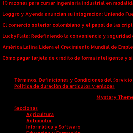
10 razones para cursar Ingeniería Industrial en modalid
Loggro y Ayenda anuncian su integración: Uniendo Fuer
El comercio exterior colombiano y el papel de las cri
LuckyPlata: Redefiniendo la conveniencia y seguridad 
América Latina Lidera el Crecimiento Mundial de Empl
Cómo pagar tarjeta de crédito de forma inteligente y si
Términos, Definiciones y Condiciones del Servicio
Política de duración de artículos y enlaces
ColombiaComex
|
Tema: News Portal de
Mystery Them
Secciones
Agricultura
Automotor
Informática y Software
Educación y Formación