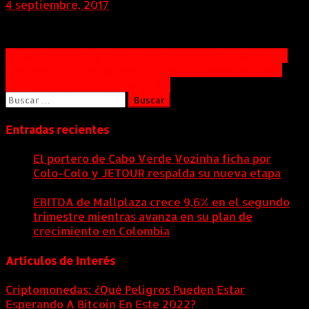
4 septiembre, 2017
Navegación
Mida con mayor precisión todas las variables de los
procesos de su empresa con las implementaciones
de
BPM que ofrece la firma SQDM
entradas
Buscar:
Entradas recientes
El portero de Cabo Verde Vozinha ficha por
Colo-Colo y JETOUR respalda su nueva etapa
7
agosto, 2026
EBITDA de Mallplaza crece 9,6% en el segundo
trimestre mientras avanza en su plan de
crecimiento en Colombia
6 agosto, 2026
Artículos de Interés
Criptomonedas: ¿Qué Peligros Pueden Estar
Esperando A Bitcoin En Este 2022?