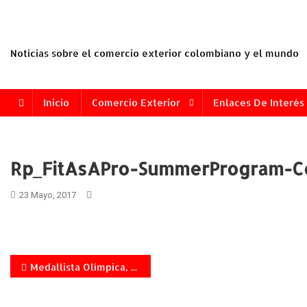
Saltar
al
contenido
Noticias sobre el comercio exterior colombiano y el mundo
Inicio
Comercio Exterior
Enlaces De Interés
Rp_FitAsAPro-SummerProgram-C
23 Mayo, 2017
Navegación
Medallista Olímpica, sensación internacional del fútbol femenino y co-fundadora de ´FIT AS A PRO´ Lauren Sesselmann lanza nueva serie de entrenamientos online
de