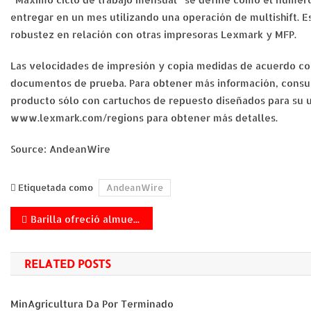
entregar en un mes utilizando una operación de multishift. 
robustez en relación con otras impresoras Lexmark y MFP.
Las velocidades de impresión y copia medidas de acuerdo con
documentos de prueba. Para obtener más información, consu
producto sólo con cartuchos de repuesto diseñados para su u
www.lexmark.com/regions para obtener más detalles.
Source: AndeanWire
Etiquetada como
AndeanWire
Navegación
Barilla ofreció almuerzo para celebrar la Fiesta de Italia en Colombia
de
RELATED POSTS
entradas
MinAgricultura Da Por Terminado