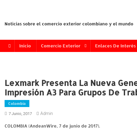
Saltar
al
contenido
Noticias sobre el comercio exterior colombiano y el mundo
Inicio
Comercio Exterior
Enlaces De Interés
Lexmark Presenta La Nueva Gene
Impresión A3 Para Grupos De Tra
Colombia
Admin
7 Junio, 2017
COLOMBIA (AndeanWire, 7 de junio de 2017).