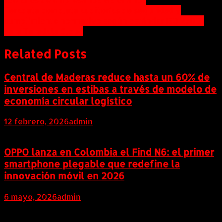
Navegación
Teradata completa auditorías de seguridad y
de
cumplimiento normativo según estándar ISO 27001
entradas
para Teradata Cloud
Related Posts
Central de Maderas reduce hasta un 60% de
inversiones en estibas a través de modelo de
economía circular logístico
12 febrero, 2026
admin
OPPO lanza en Colombia el Find N6: el primer
smartphone plegable que redefine la
innovación móvil en 2026
6 mayo, 2026
admin