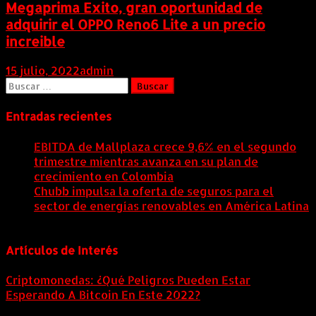
Megaprima Exito, gran oportunidad de
adquirir el OPPO Reno6 Lite a un precio
increible
15 julio, 2022
admin
Buscar:
Entradas recientes
EBITDA de Mallplaza crece 9,6% en el segundo
trimestre mientras avanza en su plan de
crecimiento en Colombia
6 agosto, 2026
Chubb impulsa la oferta de seguros para el
sector de energías renovables en América Latina
6 agosto, 2026
Artículos de Interés
Criptomonedas: ¿Qué Peligros Pueden Estar
Esperando A Bitcoin En Este 2022?