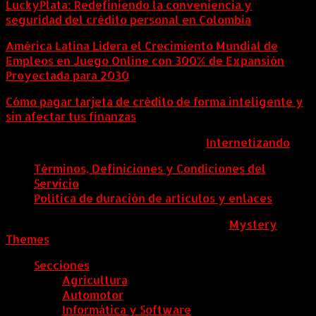
LuckyPlata: Redefiniendo la conveniencia y
seguridad del crédito personal en Colombia
América Latina Lidera el Crecimiento Mundial de
Empleos en Juego Online con 300% de Expansión
Proyectada para 2030
Cómo pagar tarjeta de crédito de forma inteligente y
sin afectar tus finanzas
ColombiaComex | Diseñado por:
Internetizando
Términos, Definiciones y Condiciones del
Servicio
Política de duración de artículos y enlaces
ColombiaComex
|
Tema: News Portal de
Mystery
Themes
.
Secciones
Agricultura
Automotor
Informática y Software