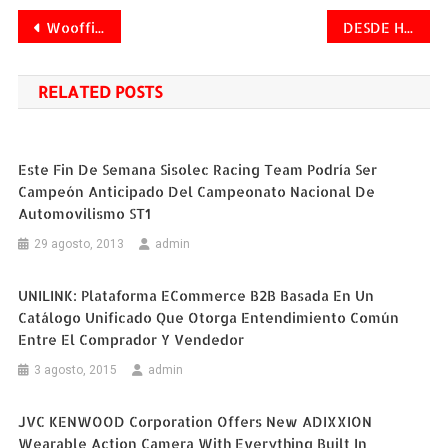
Navegación
Wooffin: la aplicación que ayuda a los dueños de perros a encontrarles la pareja perfecta
DESDE HOY SONY INTEGRA SUS PLATAFORMAS DIGITALES
de
RELATED POSTS
entradas
Este Fin De Semana Sisolec Racing Team Podría Ser
Campeón Anticipado Del Campeonato Nacional De
Automovilismo ST1
29 agosto, 2013
admin
UNILINK: Plataforma ECommerce B2B Basada En Un
Catálogo Unificado Que Otorga Entendimiento Común
Entre El Comprador Y Vendedor
3 agosto, 2015
admin
JVC KENWOOD Corporation Offers New ADIXXION
Wearable Action Camera With Everything Built In