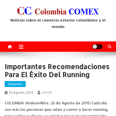
Saltar
al
contenido
Noticias sobre el comercio exterior colombiano y el
mundo
Importantes Recomendaciones
Para El Éxito Del Running
Deportes
Admin
25 Agosto, 2015
COLOMBIA (AndeanWire, 25 de Agosto de 2015) Cada día
son más las personas que salen a correr o hacer running,
para cuidar su figura, su salud o por puro esparcimiento