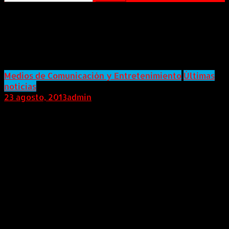
Huawei se convierte en Socio
Tecnológico de la Liga de Fútbol
Profesional
Medios de Comunicación y Entretenimiento
Últimas
noticias
23 agosto, 2013
admin
COLOMBIA (AndeanWire, 23 de Agosto de 2013) La
compañía vuelve a apostar por el fútbol como
transmisor de valores positivos y para continuar
llegando a los consumidores españoles con sus
dispositivos móvilesJavier Tebas, Presidente de LFP, y
Walter Ji, CEO de Huawei en España y Portugal, tras
la firma del acuerdo
Huawei, proveedor líder global de Tecnologías de
Información y Comunicación (TIC), ha firmado un
acuerdo con la Liga Nacional de Fútbol Profesional