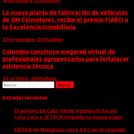
18 diciembre, 2014
admin
La nueva planta de fabricación de vehículos
de GM Colmotores, recibe el premio FIABCI a
la Excelencia Inmobiliaria
27 noviembre, 2013
admin
Colombia construye megared virtual de
profesionales agropecuarios para fortalecer
asistencia técnica
30 octubre, 2014
admin
Buscar:
Entradas recientes
El portero de Cabo Verde Vozinha ficha por
Colo-Colo y JETOUR respalda su nueva etapa
7
agosto, 2026
EBITDA de Mallplaza crece 9,6% en el segundo