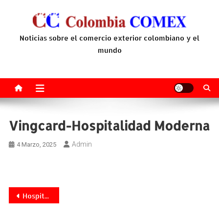
Saltar
al
contenido
Noticias sobre el comercio exterior colombiano y el
mundo
Vingcard-Hospitalidad Moderna
Admin
4 Marzo, 2025
Navegación
Hospitalidad moderna: La innovación tecnológica transforma la industria hotelera
de