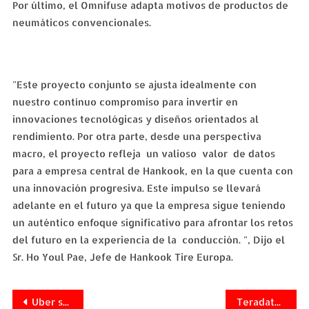
Por último, el Omnifuse adapta motivos de productos de
neumáticos convencionales.
"Este proyecto conjunto se ajusta idealmente con
nuestro contínuo compromiso para invertir en
innovaciones tecnológicas y diseños orientados al
rendimiento. Por otra parte, desde una perspectiva
macro, el proyecto refleja un valioso valor de datos
para a empresa central de Hankook, en la que cuenta con
una innovación progresiva. Este impulso se llevará
adelante en el futuro ya que la empresa sigue teniendo
un auténtico enfoque significativo para afrontar los retos
del futuro en la experiencia de la conducción. ", Dijo el
Sr. Ho Youl Pae, Jefe de Hankook Tire Europa.
Navegación
Uber se queda con los Cartageneros
Teradata expande oportunidades de mercado con data warehouse líder de la industria para Amazon Web Services