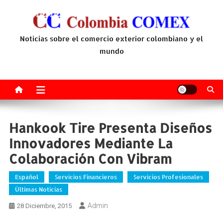
Saltar
al
contenido
Noticias sobre el comercio exterior colombiano y el
mundo
Hankook Tire Presenta Diseños
Innovadores Mediante La
Colaboración Con Vibram
Español
Servicios Financieros
Servicios Profesionales
Últimas Noticias
Admin
28 Diciembre, 2015