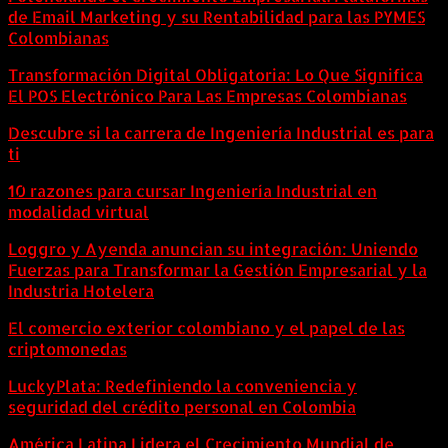
de Email Marketing y su Rentabilidad para las PYMES
Colombianas
Transformación Digital Obligatoria: Lo Que Significa
El POS Electrónico Para Las Empresas Colombianas
Descubre si la carrera de Ingeniería Industrial es para
ti
10 razones para cursar Ingeniería Industrial en
modalidad virtual
Loggro y Ayenda anuncian su integración: Uniendo
Fuerzas para Transformar la Gestión Empresarial y la
Industria Hotelera
El comercio exterior colombiano y el papel de las
criptomonedas
LuckyPlata: Redefiniendo la conveniencia y
seguridad del crédito personal en Colombia
América Latina Lidera el Crecimiento Mundial de