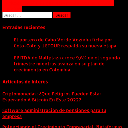
Navegación
Hankook amplía su gama de productos para SUV´s
Premium
de
Buscar:
entradas
Entradas recientes
El portero de Cabo Verde Vozinha ficha por
Colo-Colo y JETOUR respalda su nueva etapa
7
agosto, 2026
EBITDA de Mallplaza crece 9,6% en el segundo
trimestre mientras avanza en su plan de
crecimiento en Colombia
6 agosto, 2026
Artículos de Interés
Criptomonedas: ¿Qué Peligros Pueden Estar
Esperando A Bitcoin En Este 2022?
Software administración de pensiones para tu
empresa
Potenciando el Crecimiento Empresarial. Plataformas