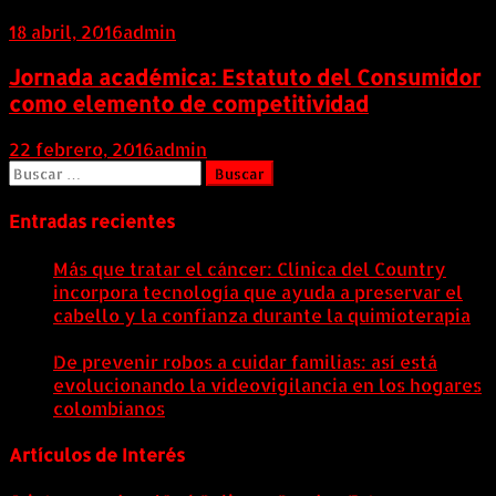
18 abril, 2016
admin
Jornada académica: Estatuto del Consumidor
como elemento de competitividad
22 febrero, 2016
admin
Buscar:
Entradas recientes
Más que tratar el cáncer: Clínica del Country
incorpora tecnología que ayuda a preservar el
cabello y la confianza durante la quimioterapia
5
agosto, 2026
De prevenir robos a cuidar familias: así está
evolucionando la videovigilancia en los hogares
colombianos
5 agosto, 2026
Artículos de Interés