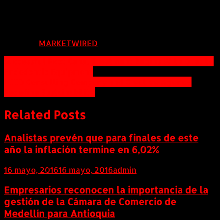
Marie-Josee.Paquette@miga-maig.gc.ca
FUENTE:
MARKETWIRED
Navegación
Successful Root Canal Treatment Begins With Quality
Endodontic Equipment
de
LEED Consulting Company and Creative Agency
entradas
Redefine Sustainability
Related Posts
Analistas prevén que para finales de este
año la inflación termine en 6,02%
16 mayo, 2016
16 mayo, 2016
admin
Empresarios reconocen la importancia de la
gestión de la Cámara de Comercio de
Medellín para Antioquia