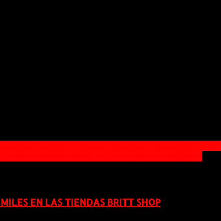
T líder en América Latina es LGBT Confex (www.lgbtconf
r un gran equipo con muchos años de experiencia en org
ado a cabo en Cancún en 2012. La International LGBT Bus
xicoExpoLGBT.com .
t Now. Fundada en 1992 en Australia, Out Now ha alcanz
y capacitación, así como la administración del program
t Now atiende ya a muchas de las marcas líderes en el
els y la Oficina de Turismo Alemana. La agencia también
inessClass.com – y los asistentes al evento de LGBT C
xpocomerciales con nuevos productos y planes de financ
, Aims to Restart Mining at Ulaan Ovoo in November
ILES EN LAS TIENDAS BRITT SHOP