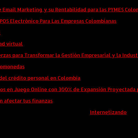
e Email Marketing y su Rentabilidad para las PYMES Col
l POS Electrónico Para Las Empresas Colombianas
i
ad virtual
zas para Transformar la Gestión Empresarial y la Indust
ptomonedas
del crédito personal en Colombia
eos en Juego Online con 300% de Expansión Proyectada 
n afectar tus finanzas
ColombiaComex | Diseñado por:
Internetizando