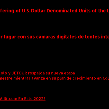
ring of U.S. Dollar Denominated Units of the 
r lugar con sus cámaras digitales de lentes in
Colo y JETOUR respalda su nueva etapa
7 agosto, 2026
mestre mientras avanza en su plan de crecimiento en Co
A Bitcoin En Este 2022?