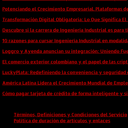
Potenciando el Crecimiento Empresarial. Plataformas d
Transformación Digital Obligatoria: Lo Que Significa E
Descubre si la carrera de Ingeniería Industrial es para t
10 razones para cursar Ingeniería Industrial en modalid
Loggro y Ayenda anuncian su integración: Uniendo Fuer
El comercio exterior colombiano y el papel de las cri
LuckyPlata: Redefiniendo la conveniencia y seguridad 
América Latina Lidera el Crecimiento Mundial de Empl
Cómo pagar tarjeta de crédito de forma inteligente y si
Términos, Definiciones y Condiciones del Servicio
Política de duración de artículos y enlaces