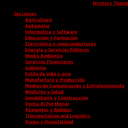
ColombiaComex
|
Tema: News Portal de
Mystery Them
Secciones
Agricultura
Automotor
Informática y Software
Educación y Formación
Electrónica y semiconductores
Energía y Servicios Públicos
Medio Ambiente
Servicios Financieros
Gobierno
Estilo de vida y ocio
Manufactura y Producción
Medios de Comunicación y Entretenimiento
Medicina y Salud
Inmobiliario y Construcción
Venta Al Por Menor
Alimentos y Bebidas
Transportation and Logistics
Viajes y Hospitalidad