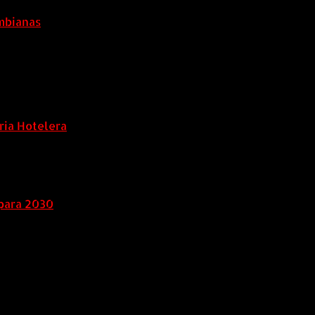
ombianas
ria Hotelera
para 2030