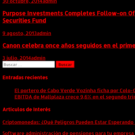
30 octubre, 2014
admin
Purpose Investments Completes Follow-on Offe
Securities Fund
9 agosto, 2013
admin
Canon celebra once años seguidos en el prime
3 julio, 2014
admin
Buscar:
Entradas recientes
El portero de Cabo Verde Vozinha ficha por Colo-
EBITDA de Mallplaza crece 9,6% en el segundo tri
Artículos de Interés
Criptomonedas: ¿Qué Peligros Pueden Estar Esperando 
Software administración de pensiones para tu empresa