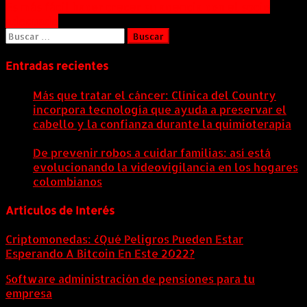
Navegación
Es más fácil hacer crecer su agencia con el socio
adecuado
de
Buscar:
entradas
Entradas recientes
Más que tratar el cáncer: Clínica del Country
incorpora tecnología que ayuda a preservar el
cabello y la confianza durante la quimioterapia
5
agosto, 2026
De prevenir robos a cuidar familias: así está
evolucionando la videovigilancia en los hogares
colombianos
5 agosto, 2026
Artículos de Interés
Criptomonedas: ¿Qué Peligros Pueden Estar
Esperando A Bitcoin En Este 2022?
Software administración de pensiones para tu
empresa