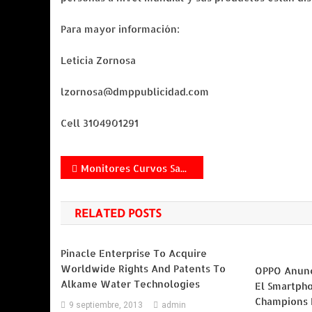
Para mayor información:
Leticia Zornosa
lzornosa@dmppublicidad.com
Cell 3104901291
Navegación
Monitores Curvos Samsung, un nuevo concepto llega a Colombia
de
RELATED POSTS
entradas
Pinacle Enterprise To Acquire
Worldwide Rights And Patents To
OPPO Anunc
Alkame Water Technologies
El Smartpho
Champions 
9 septiembre, 2013
admin