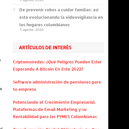
5 agosto, 2026
De prevenir robos a cuidar familias: así
está evolucionando la videovigilancia en
los hogares colombianos
5 agosto, 2026
ARTÍCULOS DE INTERÉS
o
Criptomonedas: ¿Qué Peligros Pueden Estar
Esperando A Bitcoin En Este 2022?
Software administración de pensiones para
ue
tu empresa
Potenciando el Crecimiento Empresarial.
Plataformas de Email Marketing y su
Rentabilidad para las PYMES Colombianas
ad