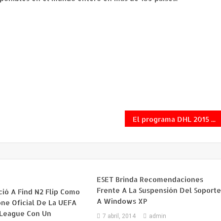
El programa DHL 2015 para las Américas sigue promoviendo las charlas comerciales bilaterales
ESET Brinda Recomendaciones
Frente A La Suspensión Del Soport
ió A Find N2 Flip Como
A Windows XP
ne Oficial De La UEFA
League Con Un
7 abril, 2014
admin