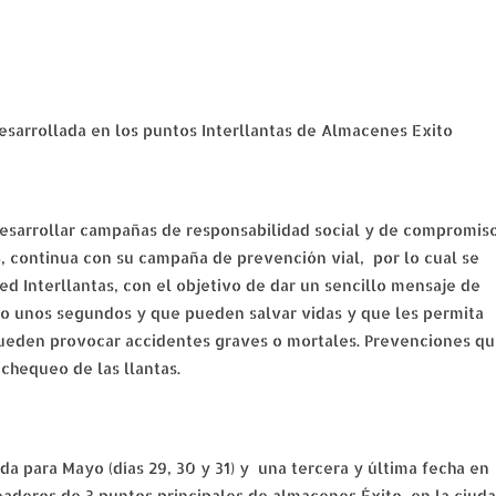
sarrollada en los puntos Interllantas de Almacenes Exito
desarrollar campañas de responsabilidad social y de compromis
 continua con su campaña de prevención vial, por lo cual se
ed Interllantas, con el objetivo de dar un sencillo mensaje de
lo unos segundos y que pueden salvar vidas y que les permita
e pueden provocar accidentes graves o mortales. Prevenciones q
chequeo de las llantas.
para Mayo (días 29, 30 y 31) y una tercera y última fecha en
eaderos de 3 puntos principales de almacenes Éxito, en la ciud