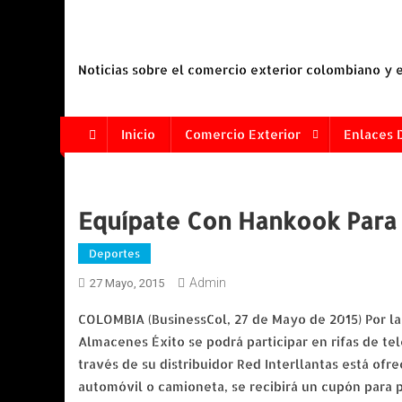
Saltar
al
contenido
Noticias sobre el comercio exterior colombiano y
Inicio
Comercio Exterior
Enlaces 
Equípate Con Hankook Para 
Deportes
Admin
27 Mayo, 2015
COLOMBIA (BusinessCol, 27 de Mayo de 2015) Por la
Almacenes Éxito se podrá participar en rifas de te
través de su distribuidor Red Interllantas está ofr
automóvil o camioneta, se recibirá un cupón para pa