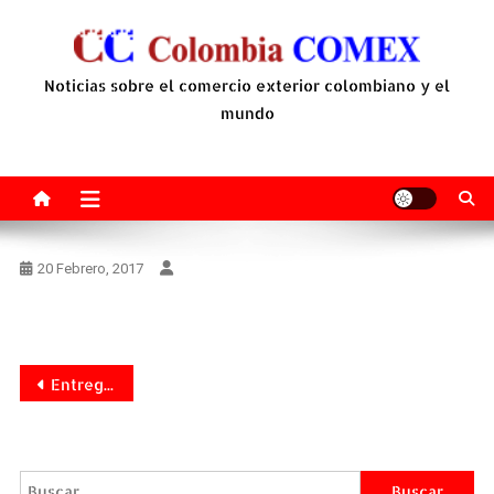
Saltar
al
contenido
Noticias sobre el comercio exterior colombiano y el
mundo
20 Febrero, 2017
Navegación
Entregados los premios evaluamos a la innovación tecnológica 2016 en Colombia, al cumplir la décima tercera versión
de
entradas
Buscar: