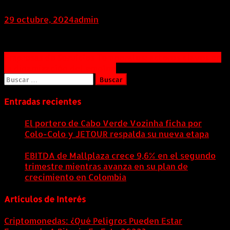
29 octubre, 2024
admin
Navegación
Empresas de Servicios Temporales: actores claves en
la dinamización del empleo
de
Buscar:
entradas
Entradas recientes
El portero de Cabo Verde Vozinha ficha por
Colo-Colo y JETOUR respalda su nueva etapa
7
agosto, 2026
EBITDA de Mallplaza crece 9,6% en el segundo
trimestre mientras avanza en su plan de
crecimiento en Colombia
6 agosto, 2026
Artículos de Interés
Criptomonedas: ¿Qué Peligros Pueden Estar