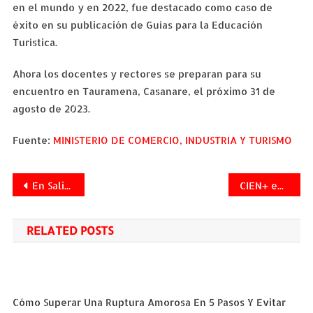
en el mundo y en 2022, fue destacado como caso de
éxito en su publicación de Guías para la Educación
Turística.
Ahora los docentes y rectores se preparan para su
encuentro en Tauramena, Casanare, el próximo 31 de
agosto de 2023.
Fuente:
MINISTERIO DE COMERCIO, INDUSTRIA Y TURISMO
Navegación
En Salitre Plaza la Sostenibilidad es un Compromiso
CIEN+ empresa fundada por colombianos en Estados Unidos reconocida por Inc. 5000 como una de las compañías privadas de más rápido crecimiento en Norteamérica
de
RELATED POSTS
entradas
Cómo Superar Una Ruptura Amorosa En 5 Pasos Y Evitar