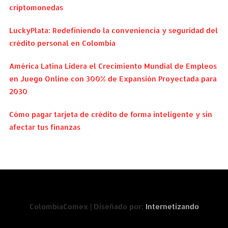
criptomonedas
LuckyPlata: Redefiniendo la conveniencia y seguridad del
crédito personal en Colombia
América Latina Lidera el Crecimiento Mundial de Empleos
en Juego Online con 300% de Expansión Proyectada para
2030
Cómo pagar tarjeta de crédito de forma inteligente y sin
afectar tus finanzas
ColombiaComex | Diseñado por:
Internetizando