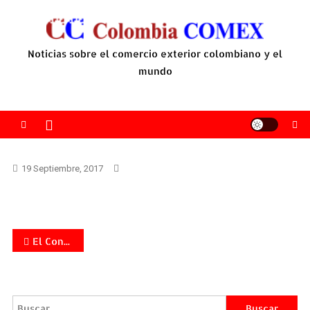
Saltar
al
contenido
Noticias sobre el comercio exterior colombiano y el
mundo
19 Septiembre, 2017
Navegación
El Congreso Nacional de la Hotelería 2017 estará nutrido por una amplia agenda académica, de negocios e innovación.
de
entradas
Buscar: