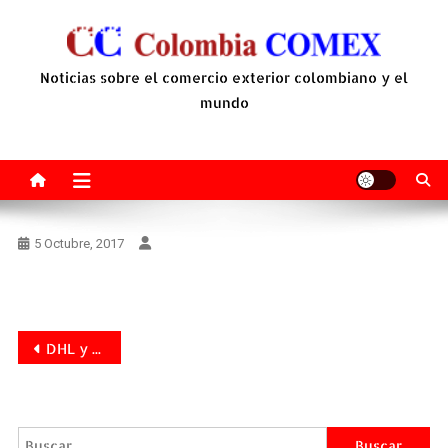
Saltar
al
contenido
Noticias sobre el comercio exterior colombiano y el
mundo
5 Octubre, 2017
Navegación
DHL y Aldeas Infantiles SOS lanzan en Colombia la iniciativa Youthcan!
de
entradas
Buscar: