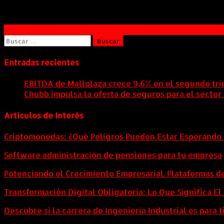
Navegación
DHL impulsa el comercio exterior en Sur América Habl
Buscar:
de
entradas
Entradas recientes
EBITDA de Mallplaza crece 9,6% en el segundo tri
Chubb impulsa la oferta de seguros para el sector
Artículos de Interés
Criptomonedas: ¿Qué Peligros Pueden Estar Esperando 
Software administración de pensiones para tu empresa
Potenciando el Crecimiento Empresarial. Plataformas d
Transformación Digital Obligatoria: Lo Que Significa E
Descubre si la carrera de Ingeniería Industrial es para t