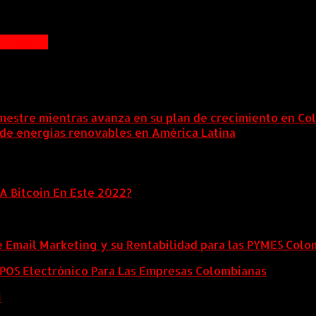
a Hispana
mestre mientras avanza en su plan de crecimiento en Co
 de energías renovables en América Latina
6 agosto, 202
A Bitcoin En Este 2022?
e Email Marketing y su Rentabilidad para las PYMES Col
l POS Electrónico Para Las Empresas Colombianas
i