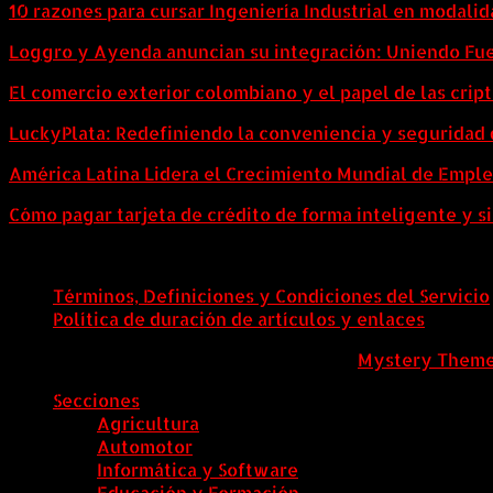
10 razones para cursar Ingeniería Industrial en modalid
Loggro y Ayenda anuncian su integración: Uniendo Fuer
El comercio exterior colombiano y el papel de las cri
LuckyPlata: Redefiniendo la conveniencia y seguridad 
América Latina Lidera el Crecimiento Mundial de Empl
Cómo pagar tarjeta de crédito de forma inteligente y si
Términos, Definiciones y Condiciones del Servicio
Política de duración de artículos y enlaces
ColombiaComex
|
Tema: News Portal de
Mystery Them
Secciones
Agricultura
Automotor
Informática y Software
Educación y Formación