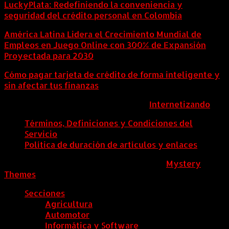
LuckyPlata: Redefiniendo la conveniencia y
seguridad del crédito personal en Colombia
América Latina Lidera el Crecimiento Mundial de
Empleos en Juego Online con 300% de Expansión
Proyectada para 2030
Cómo pagar tarjeta de crédito de forma inteligente y
sin afectar tus finanzas
ColombiaComex | Diseñado por:
Internetizando
Términos, Definiciones y Condiciones del
Servicio
Política de duración de artículos y enlaces
ColombiaComex
|
Tema: News Portal de
Mystery
Themes
.
Secciones
Agricultura
Automotor
Informática y Software