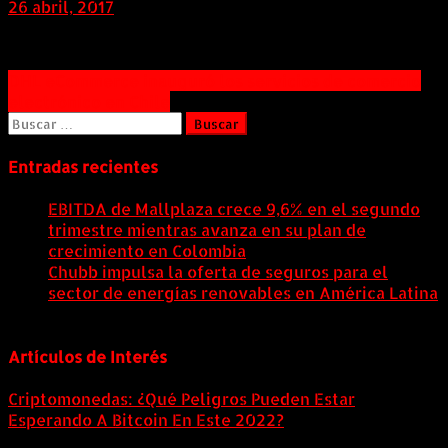
26 abril, 2017
Navegación
DHL eCommerce inauguró los servicios de comercio
electrónico en Chile
de
Buscar:
entradas
Entradas recientes
EBITDA de Mallplaza crece 9,6% en el segundo
trimestre mientras avanza en su plan de
crecimiento en Colombia
6 agosto, 2026
Chubb impulsa la oferta de seguros para el
sector de energías renovables en América Latina
6 agosto, 2026
Artículos de Interés
Criptomonedas: ¿Qué Peligros Pueden Estar
Esperando A Bitcoin En Este 2022?