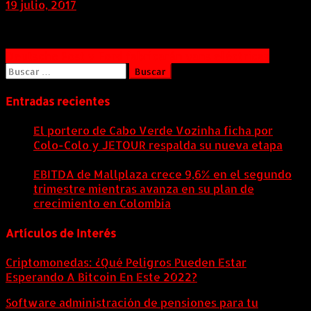
19 julio, 2017
Navegación
Deutsche Post y Ford fabricarán vans eléctricas
Buscar:
de
entradas
Entradas recientes
El portero de Cabo Verde Vozinha ficha por
Colo-Colo y JETOUR respalda su nueva etapa
7
agosto, 2026
EBITDA de Mallplaza crece 9,6% en el segundo
trimestre mientras avanza en su plan de
crecimiento en Colombia
6 agosto, 2026
Artículos de Interés
Criptomonedas: ¿Qué Peligros Pueden Estar
Esperando A Bitcoin En Este 2022?
Software administración de pensiones para tu