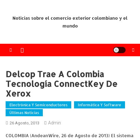
Saltar
al
Noticias sobre el comercio exterior colombiano y el
contenido
mundo
Delcop Trae A Colombia
Tecnología ConnectKey De
Xerox
Electrónica Y Semiconductores
Informática Y Software
Últimas Noticias
Admin
26 Agosto, 2013
COLOMBIA (AndeanWire, 26 de Agosto de 2013) El sistema