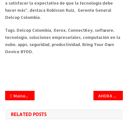
a satisfacer la expectativa de que la tecnología debe
hacer más”, destaca Robisson Ruíz, Gerente General
Delcop Colombia.
Tags. Delcop Colombia, Xerox, ConnectKey, software,
tecnología, soluciones empresariales, computación en la
nube, apps, seguridad, productividad, Bring Your Own
Device BYOD.
Navegación
MaineHealth Aims to Achieve American Society of Nuclear Cardiology (ASNC) Guidelines With UltraSPECT Technology
AHORA COMPRAR VIRTUALMENTE EN COLOMBIA LOS PRODUCTOS DE GOOGLE GEO, ES UNA REALIDAD.
de
RELATED POSTS
entradas